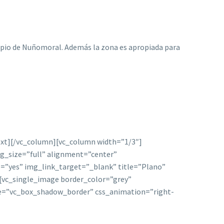
icipio de Nuñomoral. Además la zona es apropiada para
_text][/vc_column][vc_column width=”1/3″]
g_size=”full” alignment=”center”
e=”yes” img_link_target=”_blank” title=”Plano”
vc_single_image border_color=”grey”
le=”vc_box_shadow_border” css_animation=”right-