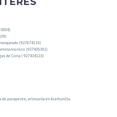
NTERÉS
33004)
329)
franqueado (927674133)
Caminomorisco (927435301)
as de Coria ( 927434123)
a de parapente, artesanía en Aceitunilla.