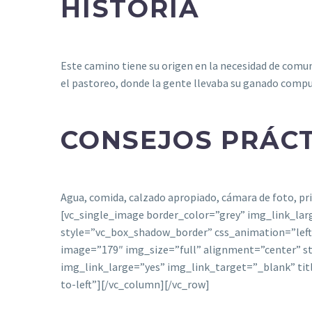
HISTORIA
Este camino tiene su origen en la necesidad de comun
el pastoreo, donde la gente llevaba su ganado comp
CONSEJOS PRÁC
Agua, comida, calzado apropiado, cámara de foto, p
[vc_single_image border_color=”grey” img_link_lar
style=”vc_box_shadow_border” css_animation=”left-
image=”179″ img_size=”full” alignment=”center” 
img_link_large=”yes” img_link_target=”_blank” ti
to-left”][/vc_column][/vc_row]