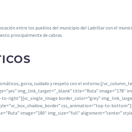
icación entre los pueblos del municipio del Ladrillar con el mun
uesto principalmente de cabras.
TICOS
rismáticos, gorra, cuidado y respeto con el entorno.[/vc_column
ge=”yes” img_link_target=”_blank” title=”Ruta” image=”178″ im
to-right”][vc_single_image border_color=”grey” img_link_larg
style=”vc_box_shadow_border” css_animation=”top-to-bottom”][
tle=”Ruta” image=”180″ img_size=”full” alignment=”center” sty