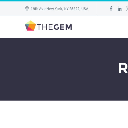
19th Ave New York, NY 95822, USA
R