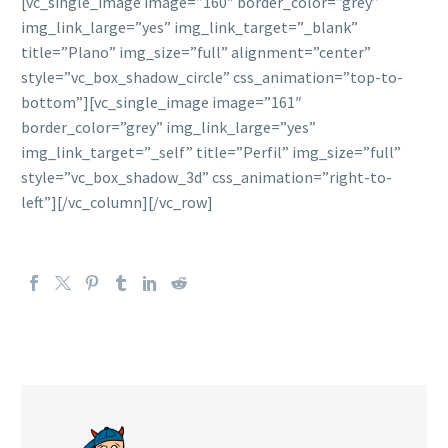
[vc_single_image image=”160″ border_color=”grey”
img_link_large=”yes” img_link_target=”_blank”
title=”Plano” img_size=”full” alignment=”center”
style=”vc_box_shadow_circle” css_animation=”top-to-
bottom”][vc_single_image image=”161″
border_color=”grey” img_link_large=”yes”
img_link_target=”_self” title=”Perfil” img_size=”full”
style=”vc_box_shadow_3d” css_animation=”right-to-
left”][/vc_column][/vc_row]